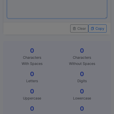
Clear
Copy
0
0
Characters
Characters
With Spaces
Without Spaces
0
0
Letters
Digits
0
0
Uppercase
Lowercase
0
0