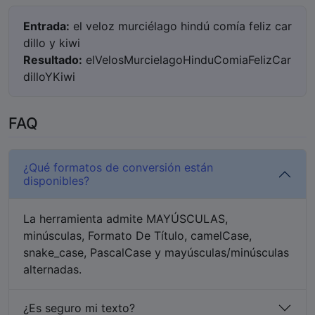
Entrada:
el veloz murciélago hindú comía feliz car
dillo y kiwi
Resultado:
elVelosMurcielagoHinduComiaFelizCar
dilloYKiwi
FAQ
¿Qué formatos de conversión están
disponibles?
La herramienta admite MAYÚSCULAS,
minúsculas, Formato De Título, camelCase,
snake_case, PascalCase y mayúsculas/minúsculas
alternadas.
¿Es seguro mi texto?