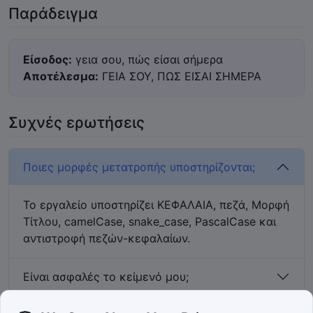
Παράδειγμα
Είσοδος:
γεια σου, πώς είσαι σήμερα
Αποτέλεσμα:
ΓΕΙΑ ΣΟΥ, ΠΩΣ ΕΙΣΑΙ ΣΗΜΕΡΑ
Συχνές ερωτήσεις
Ποιες μορφές μετατροπής υποστηρίζονται;
Το εργαλείο υποστηρίζει ΚΕΦΑΛΑΙΑ, πεζά, Μορφή
Τίτλου, camelCase, snake_case, PascalCase και
αντιστροφή πεζών-κεφαλαίων.
Είναι ασφαλές το κείμενό μου;