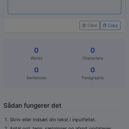
Clear
Copy
0
0
Words
Characters
0
0
Sentences
Paragraphs
Sådan fungerer det
Skriv eller indsæt din tekst i inputfeltet.
Antal ord, tegn, sætninger og afsnit opdateres