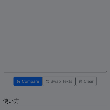
Compare
Swap Texts
Clear
使い方