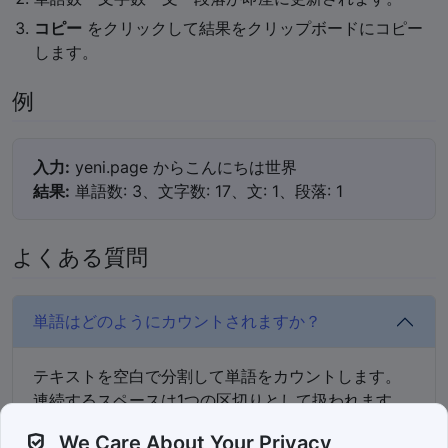
コピー
をクリックして結果をクリップボードにコピー
します。
例
入力:
yeni.page からこんにちは世界
結果:
単語数: 3、文字数: 17、文: 1、段落: 1
よくある質問
単語はどのようにカウントされますか？
テキストを空白で分割して単語をカウントします。
連続するスペースは1つの区切りとして扱われます。
We Care About Your Privacy